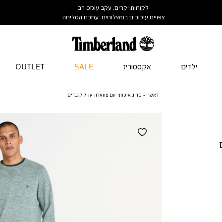
לקוחות יקרים, עקב עומס רב
צפויים עיכובים במשלוחים. עמכם הסליחה
ילדים
אקססוריז
SALE
OUTLET
ראשי
סריג איכותי עם צווארון עגול לגברים