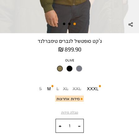
ג’קט סופטשל לגברים טימברלנד
מחיר
899.90 ₪
מוצר
צבע
OLIVE
מידה
S
M
L
XL
XXL
XXXL
מידות אחרונות
טבלת מידות
כמות