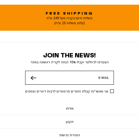
FREE SHIPPING
משלוח חינם בקניה מעל 249 ש"ח
(עלות משלוח 25 ש"ח)
JOIN THE NEWS!
הצטרפו לניוזלטר וקבלו 10% הנחה לקנייה ראשונה באתר
E-MAIL
שלח
אני מאשר/ת קבלת חומרים פרסומיים לרבות דיוורים וסמסים
אודות
תקנון
הצהרת נגישות