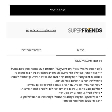
הוספה לסל
הצטרפו/התחברו למועדון
פרטים
משלוחים והחזרות
מס דגם:
A62CF-302-M
ג’קט הסופטשל בעל טכנולוגיית Dryvent™ המנדפת זיעה והמגנה מפני גשם. המעיל
הזה הוא הפתרון המושלם למי שרוצה להישאר יבש ולהרגיש נינוח בכל מזג אוויר.
טכנולוגיית Dryvent™ המתקדמת דוחה גשם, שלג ומנדפת זיעה, כך שתוכלו ליהנות
מהפעילויות האהובות עליכם מבלי להירטב.
• עשוי מבד עמיד ומאוורר, עם תפרים אטומים למים ורוכסנים עמידים.
• כולל גם כובע מתכוונן, כיסים מרווחים ושרוולים אלסטיים לנוחות מירבית.
• מושלם לטיולים, קמפינג, דיג, סקי, ועוד.
• הוא קל משקל ומתקפל בקלות, כך שתוכלו לקחת אותו איתכם לכל מקום.
הרכב בד: 100% פוליאסטר ממוחזר