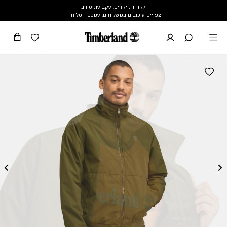
לקוחות יקרים, עקב עומס רב
צפויים עיכובים במשלוחים. עמכם הסליחה