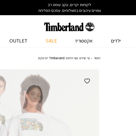
לקוחות יקרים, עקב עומס רב
צפויים עיכובים במשלוחים. עמכם הסליחה
ילדים
אקססוריז
SALE
OUTLET
ראשי
טי שירט עם הדפס Timberland יוניסקס