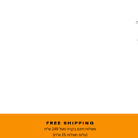
FREE SHIPPING
משלוח חינם בקניה מעל 249 ש"ח
(עלות משלוח 25 ש"ח)