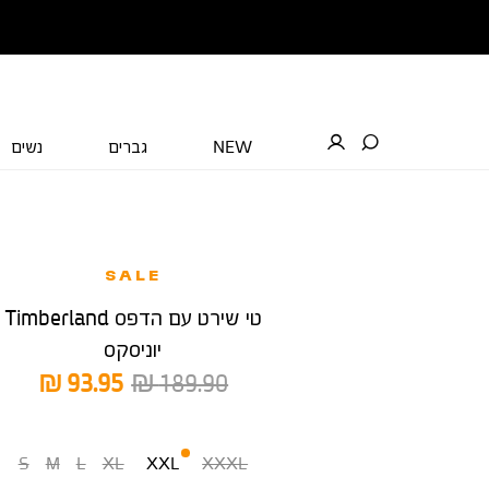
NEW
גברים
נשים
SALE
טי שירט עם הדפס Timberland
יוניסקס
מחיר
מחיר
93.95 ₪
189.90 ₪
רגיל
מוצר
מידה
S
M
L
XL
XXL
XXXL