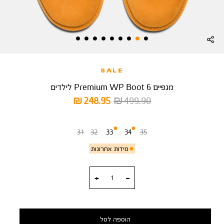
SALE
מגפיים 6 Premium WP Boot לילדים
מחיר
מחיר
248.95 ₪
499.90 ₪
רגיל
מוצר
מידה
31
32
33
34
35
מידות אחרונות
כמות
הוספה לסל