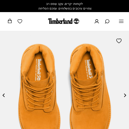
לקוחות יקרים, עקב עומס רב
צפויים עיכובים במשלוחים. עמכם הסליחה