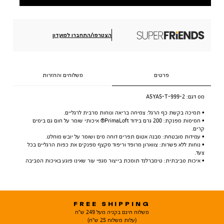
הצטרפו/התחברו למועדון
פרטים
משלוחים והחזרות
מס דגם:
A5YA5-T-999-2
• תמיכה בקשת כף הרגל: צמיחה בריאה ונוחות מרבית לרגליים.
• חמימות מפנקת: 200 גרם בידוד PrimaLoft® איכותי שומר על חום גם בימים
קרים.
• עמידות מובטחת: מבנה אטום תפרים דוחה מים ושומר על יובש מוחלט.
• נוחות ללא פשרות: צווארון מרופד וריפוד מקצף מפנקים את כפות הרגליים בכל
צעד.
• איכות סביבתית: טימברלנד תומכת בייצור מגפי עור שאינו פוגע באיכות הסביבה
FREE SHIPPING
משלוח חינם בקניה מעל 249 ש"ח
(עלות משלוח 25 ש"ח)