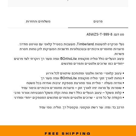
פרטים
משלוחים והחזרות
מס דגם:
A5WZS-T-999-8
נעלי סניקרס לפעוטות Timberland, מעוצבות בסטייל קלאסי עם טוויסט מודרני.
מיוצרות מחומרים איכותיים ובטכנולוגיות חדשניות המעניקות להן נוחות חסרת
פשרות.
עיצוב הנעליים כולל סוליה מוקצפת OrthoLite® וגפה מעור רך ויוקרתי לצד פרטים
ייחודיים כמו שרוכים אלסטיים ותפרים מודגשים.
• עיצוב קלאסי- מראה אלגנטי ומתוחכם שיתאים לכל אירוע
• נוחות לאורך זמן- סוליה מוקצפת OrthoLite® וגפה מעור רך
• אחיזה מעולה - סוליית גומי מחורצת מספקת יציבות ואחיזה בכל משטח
• שומרות על מראה יפה לאורך זמן – מיוצרות מחומרים איכותיים וגימור עמיד
• קלות משקל – עיצוב הנעליים כולל רשת נוחה וקלה משקל המבטיחה אוורור מרבי
• הקפדה על כל פרט - שרוכים אלסטיים ותפרים מודגשים המספקים ייחודי ומודרני
הרכב בד: גפה: עור רשת וטקסטי: טקסטיל רך. סוליה: גומי עמיד
FREE SHIPPING