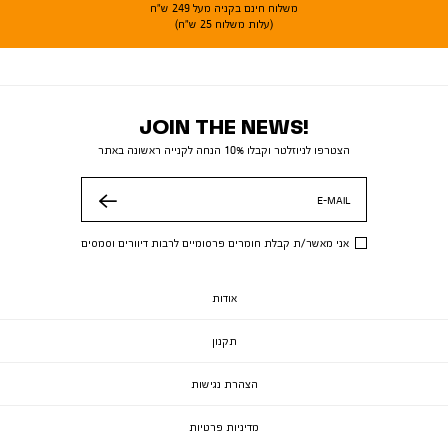
משלוח חינם בקניה מעל 249 ש"ח
(עלות משלוח 25 ש"ח)
JOIN THE NEWS!
הצטרפו לניוזלטר וקבלו 10% הנחה לקנייה ראשונה באתר
E-MAIL
שלח
אני מאשר/ת קבלת חומרים פרסומיים לרבות דיוורים וסמסים
אודות
תקנון
הצהרת נגישות
מדיניות פרטיות