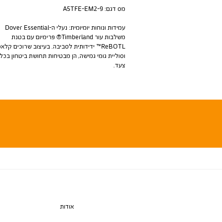
מס דגם:
A5TFE-EM2-9
עמידות ונוחות יומיומית: נעלי ה-Dover Essential
משלבות עור Timberland® פרימיום עם בטנת
ReBOTL™ ידידותית לסביבה. בעיצוב שרוכים קלאס
וסוליית גומי גמישה, הן מבטיחות תחושת ביטחון בכל
צעד.
אודות