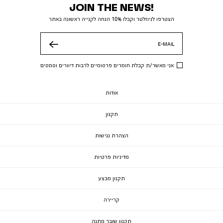
JOIN THE NEWS!
הצטרפו לניוזלטר וקבלו 10% הנחה לקנייה ראשונה באתר
E-MAIL
שלח
אני מאשר/ת קבלת חומרים פרסומיים לרבות דיוורים וסמסים
אודות
תקנון
הצהרת נגישות
מדיניות פרטיות
תקנון מבצע
קריירה
תקנון שובר מתנה