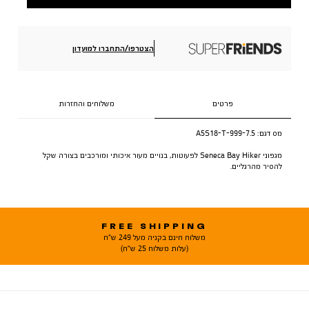
הצטרפו/התחברו למועדון
פרטים
משלוחים והחזרות
מס דגם:
A5S18-T-999-7.5
מגפוני Seneca Bay Hiker לפעוטות, בנויים מעור איכותי ומורכבים בצורה שקל
להסיר מהרגליים.
FREE SHIPPING
משלוח חינם בקניה מעל 249 ש"ח
(עלות משלוח 25 ש"ח)