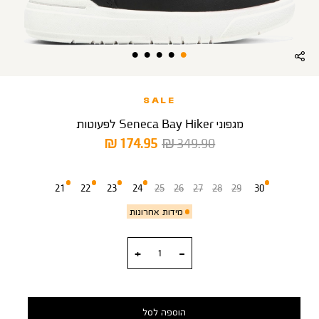
SALE
מגפוני Seneca Bay Hiker לפעוטות
מחיר
מחיר
174.95 ₪
349.90 ₪
רגיל
מוצר
מידה
21
22
23
24
25
26
27
28
29
30
מידות אחרונות
כמות
הוספה לסל