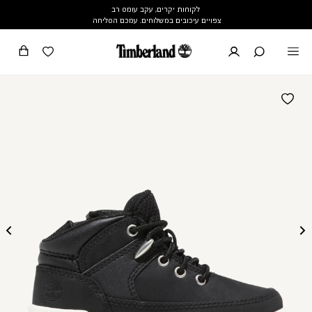
לקוחות יקרים, עקב עומס רב
צפויים עיכובים במשלוחים. עמכם הסליחה