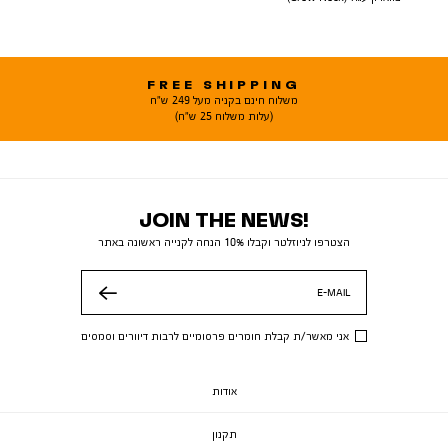
FREE SHIPPING
משלוח חינם בקניה מעל 249 ש"ח
(עלות משלוח 25 ש"ח)
JOIN THE NEWS!
הצטרפו לניוזלטר וקבלו 10% הנחה לקנייה ראשונה באתר
E-MAIL
שלח
אני מאשר/ת קבלת חומרים פרסומיים לרבות דיוורים וסמסים
אודות
תקנון