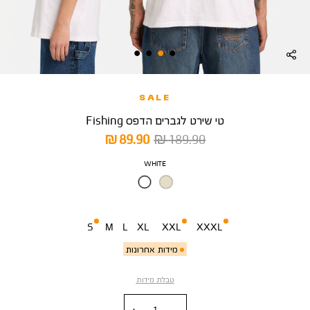
SALE
טי שירט לגברים הדפס Fishing
מחיר
מחיר
89.90 ₪
189.90 ₪
רגיל
מוצר
צבע
WHITE
מידה
S
M
L
XL
XXL
XXXL
מידות אחרונות
טבלת מידות
כמות