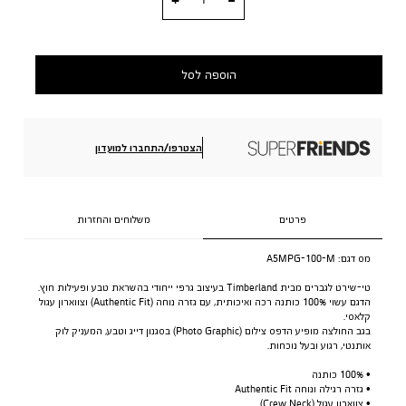
הוספה לסל
הצטרפו/התחברו למועדון
פרטים
משלוחים והחזרות
מס דגם:
A5MPG-100-M
טי-שירט לגברים מבית Timberland בעיצוב גרפי ייחודי בהשראת טבע ופעילות חוץ.
הדגם עשוי 100% כותנה רכה ואיכותית, עם גזרה נוחה (Authentic Fit) וצווארון עגול
קלאסי.
בגב החולצה מופיע הדפס צילום (Photo Graphic) בסגנון דייג וטבע, המעניק לוק
אותנטי, רגוע ובעל נוכחות.
• 100% כותנה
• גזרה רגילה ונוחה Authentic Fit
• צווארון עגול (Crew Neck)