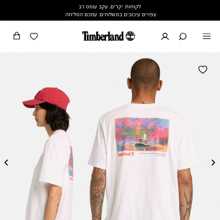
לקוחות יקרים, עקב עומס רב
צפויים עיכובים במשלוחים. עמכם הסליחה