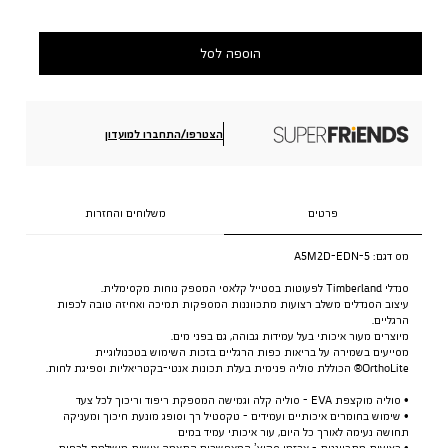
הוספה לסל
הצטרפו/התחברו למועדון
פרטים
משלוחים והחזרות
מס דגם:
A5M2D-EDN-5
סנדלי Timberland לפעוטות בסטייל קלאסי המספק נוחות מקסימלית.
עיצוב הסנדלים משלב רצועות מתכווננות המספקות תמיכה ואחיזה טובה לכפות
הרגליים.
מיוצרים מעור איכותי בעל עמידות גבוהה, גם בפני מים.
מסייעים בשמירה על בריאות כפות הרגליים בזכות השימוש בטכנולוגיית
OrthoLite® הכוללת סוליה פנימית בעלת תכונות אנטי-בקטריאליות וספיגת לחות.
• סוליה מוקצפת EVA - סוליה קלה וגמישה המספקת ריפוד וריכוך לכל צעד
• שימוש בחומרים איכותיים ועמידים - טקסטיל רך וסופג מונעת חיכוך ומעניקה
תחושה נעימה לאורך כל היום, עור איכותי עמיד במים