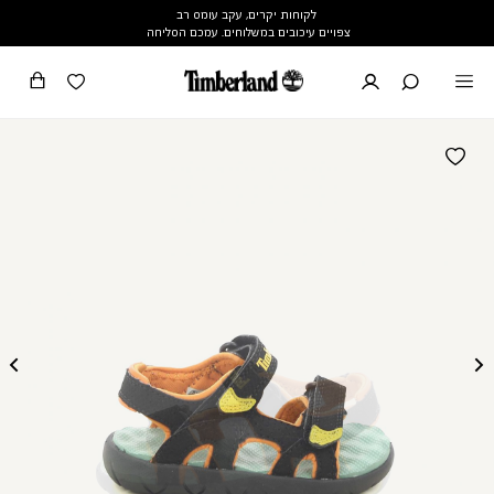
לקוחות יקרים, עקב עומס רב
צפויים עיכובים במשלוחים. עמכם הסליחה