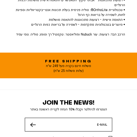
• רצועות מתכווננות - אבזמי סקוץ’ המאפשרים התאמה אישית מושלמת לכפות
הרגליים
• טכנולוגיית OrthoLite®: סוליה פנימית בעלת תכונות אנטי-בקטריאליות וספיגת
לחות, לשמירה על בריאות כף הרגל
• התאמה אישית - רצועות מתכווננות להתאמה מושלמת
• מיוצרים בטכנולוגיות מתקדמות - לשמירה על בריאות כפות הרגליים
הרכב הבד: רצועות: עור Nubuck ופוליאסטר: טקסטיל רך וסופג. סוליה: גומי עמיד
FREE SHIPPING
משלוח חינם בקניה מעל 249 ש"ח
(עלות משלוח 25 ש"ח)
JOIN THE NEWS!
הצטרפו לניוזלטר וקבלו 10% הנחה לקנייה ראשונה באתר
E-MAIL
שלח