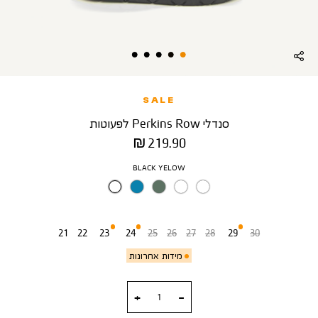
SALE
סנדלי Perkins Row לפעוטות
מחיר
219.90 ₪
מוצר
צבע
BLACK YELOW
מידה
21
22
23
24
25
26
27
28
29
30
מידות אחרונות
כמות