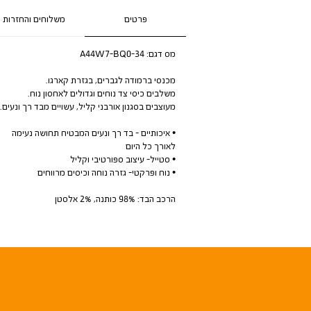
פרטים
משלוחים והחזרות
מס דגם:
A44W7-BQ0-34
מכנסי ברמודה לגברים, בגזרת קארגו.
משלבים כיסי צד נוחים וגדולים לאחסון נוח.
מעוצבים בסגנון אורבני קליל, עשויים מבד רך ונעים.
• איכותיים - בד רך ונעים המבטיח תחושה נעימה
לאורך כל היום
• סטייל- עיצוב ספורטיבי וקליל
• נוח ופרקטי- גזרה נוחה וכיסים מרווחים
הרכב הבד: 98% כותנה, 2% אלסטן