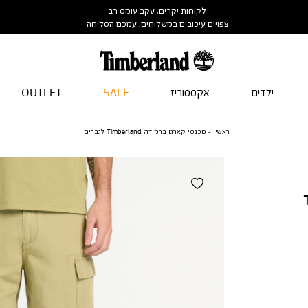
לקוחות יקרים, עקב עומס רב
צפויים עיכובים במשלוחים. עמכם הסליחה
ילדים
אקססוריז
SALE
OUTLET
ראשי
מכנסי קארגו ברמודה Timberland לגברים
Ti