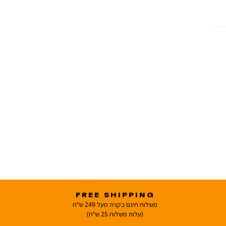
FREE SHIPPING
משלוח חינם בקניה מעל 249 ש"ח
(עלות משלוח 25 ש"ח)