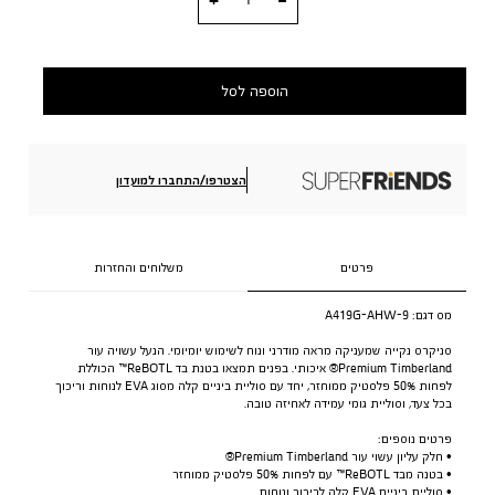
הוספה לסל
הצטרפו/התחברו למועדון
פרטים
משלוחים והחזרות
מס דגם:
A419G-AHW-9
סניקרס נקייה שמעניקה מראה מודרני ונוח לשימוש יומיומי. הנעל עשויה עור
Premium Timberland® איכותי. בפנים תמצאו בטנת בד ReBOTL™ הכוללת
לפחות 50% פלסטיק ממוחזר, יחד עם סוליית ביניים קלה מסוג EVA לנוחות וריכוך
בכל צעד, וסוליית גומי עמידה לאחיזה טובה.
פרטים נוספים:
• חלק עליון עשוי עור Premium Timberland®
• בטנה מבד ReBOTL™ עם לפחות 50% פלסטיק ממוחזר
• סוליית ביניים EVA קלה לריכוך ונוחות