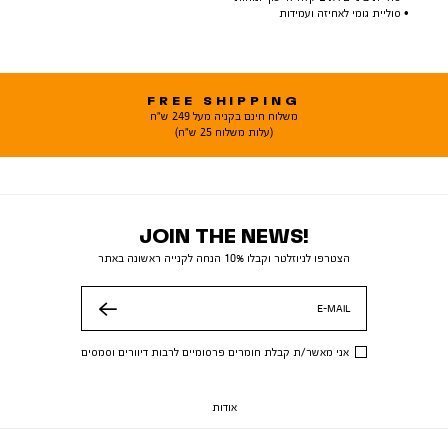
• סוליית גומי לאחיזה ועמידות
FREE SHIPPING
משלוח חינם בקניה מעל 249 ש"ח
(עלות משלוח 25 ש"ח)
JOIN THE NEWS!
הצטרפו לניוזלטר וקבלו 10% הנחה לקנייה ראשונה באתר
E-MAIL
שלח
אני מאשר/ת קבלת חומרים פרסומיים לרבות דיוורים וסמסים
אודות