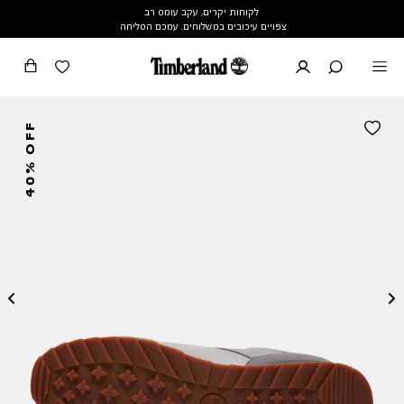
לקוחות יקרים, עקב עומס רב
צפויים עיכובים במשלוחים. עמכם הסליחה
40% OFF