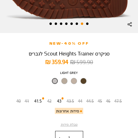
NEW-40% OFF
סניקרס Scout Heights Trainer לגברים
מחיר
מחיר
359.94 ₪
599.90 ₪
רגיל
מוצר
צבע
LIGHT GREY
מידה
40
41
41.5
42
43
43.5
44
44.5
45
46
47.5
מידות אחרונות
טבלת מידות
כמות