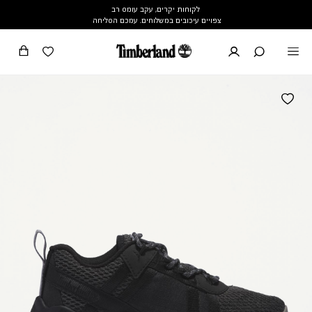
לקוחות יקרים, עקב עומס רב
צפויים עיכובים במשלוחים. עמכם הסליחה