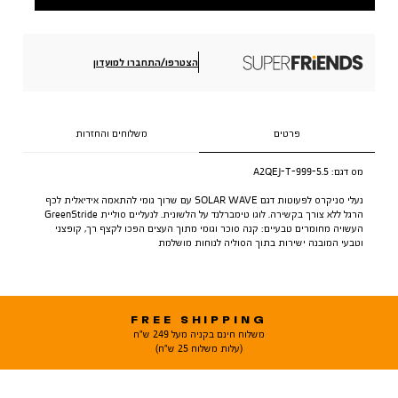
הצטרפו/התחברו למועדון
פרטים
משלוחים והחזרות
מס דגם:
A2QEJ-T-999-5.5
נעלי סניקרס לפעוטות דגם SOLAR WAVE עם שרוך גומי להתאמה אידיאלית לכף
הרגל ללא צורך בקשירה. לוגו טימברלנד על הלשונית. לנעליים סוליית GreenStride
העשויה מחומרים טבעיים: קנה סוכר וגומי מתוך העצים הפכו לקצף רך, קופצני
וטבעי המובנה ישירות בתוך הסוליה לנוחות מושלמת
FREE SHIPPING
משלוח חינם בקניה מעל 249 ש"ח
(עלות משלוח 25 ש"ח)