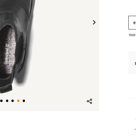
חה
סומי
.