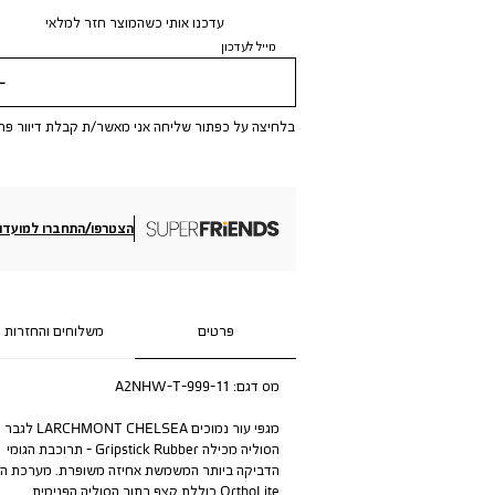
עדכנו אותי כשהמוצר חזר למלאי
מייל לעדכון
שלי
בלחיצה על כפתור שליחה אני מאשר/ת קבלת דיוור פר
הצטרפו/התחברו למועדון
פרטים
משלוחים והחזרות
מס דגם:
A2NHW-T-999-11
מגפי עור נמוכים LARCHMONT CHELSEA לגבר 
הסוליה מכילה Gripstick Rubber - תרוכבת הגומי
הדביקה ביותר המשמשת אחיזה משופרת. מערכת ה-
OrthoLite כוללת קצף בתוך הסוליה הפנימית