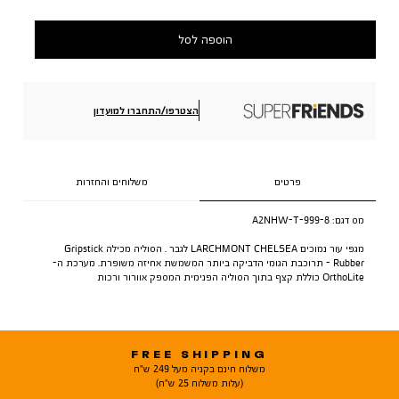
הוספה לסל
הצטרפו/התחברו למועדון
פרטים
משלוחים והחזרות
מס דגם:
A2NHW-T-999-8
מגפי עור נמוכים LARCHMONT CHELSEA לגבר . הסוליה מכילה Gripstick
Rubber - תרוכבת הגומי הדביקה ביותר המשמשת אחיזה משופרת. מערכת ה-
OrthoLite כוללת קצף בתוך הסוליה הפנימית המספק אוורור ורכות
FREE SHIPPING
משלוח חינם בקניה מעל 249 ש"ח
(עלות משלוח 25 ש"ח)