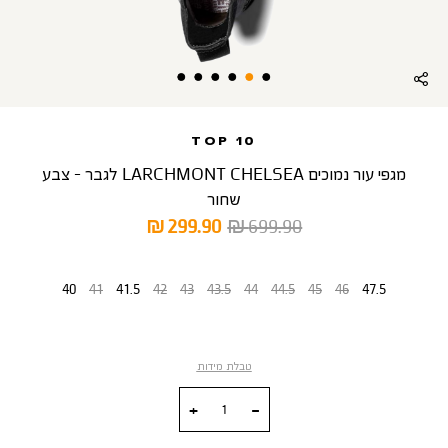
TOP 10
מגפי עור נמוכים LARCHMONT CHELSEA לגבר - צבע
שחור
מחיר
מחיר
299.90 ₪
699.90 ₪
רגיל
מוצר
מידה
40
41
41.5
42
43
43.5
44
44.5
45
46
47.5
טבלת מידות
כמות