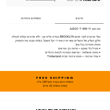
פרטים
משלוחים והחזרות
מס דגם:
A2EDC-T-999-11
נעלי סניקרס לגבר מדגם BROOKLYN בגזרת סליפ און - ללא שרוכים וקלות לנעילה.
חלקן העליון של הנעליים עשוי אריג אוורירי וקל משקל. בעלות מבנה נוח המספק
נוחות ותמיכה בכל צעד.
• סטייל בלי מאמץ – מראה נקי ומרשים
• נוחות מושלמת - גמישות ותמיכה לכפות הרגליים
• עמיד ואיכותי – מותג איכותי מבית Timberland
FREE SHIPPING
משלוח חינם בקניה מעל 249 ש"ח
(עלות משלוח 25 ש"ח)