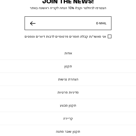
JOIN THE NEWS!
הצטרפו לניוזלטר וקבלו 10% הנחה לקנייה ראשונה באתר
E-MAIL
שלח
אני מאשר/ת קבלת חומרים פרסומיים לרבות דיוורים וסמסים
אודות
תקנון
הצהרת נגישות
מדיניות פרטיות
תקנון מבצע
קריירה
תקנון שובר מתנה