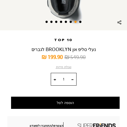
TOP 10
נעלי סליפ און BROOKLYN לגברים
מחיר
מחיר
199.90 ₪
549.90 ₪
רגיל
מוצר
טבלת מידות
כמות
הוספה לסל
הצטרפו/התחברו למועדון