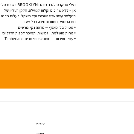
נעלי סניקרס לגבר מדגם BROOKLYN בגזרת סל
און - ללא שרוכים וקלות לנעילה. חלקן העליון של
הנעליים עשוי אריג אוורירי וקל משקל. בעלות מבנה
נוח המספק נוחות ותמיכה בכל צעד.
• סטייל בלי מאמץ – מראה נקי ומרשים
• נוחות מושלמת - גמישות ותמיכה לכפות הרגליים
• עמיד ואיכותי – מותג איכותי מבית Timberland
אודות