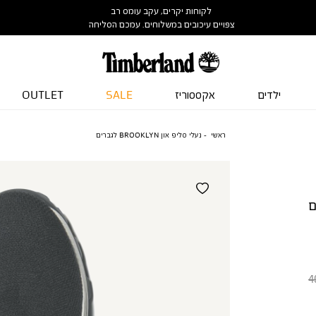
לקוחות יקרים, עקב עומס רב
צפויים עיכובים במשלוחים. עמכם הסליחה
ילדים
אקססוריז
SALE
OUTLET
ראשי
נעלי סליפ און BROOKLYN לגברים
4