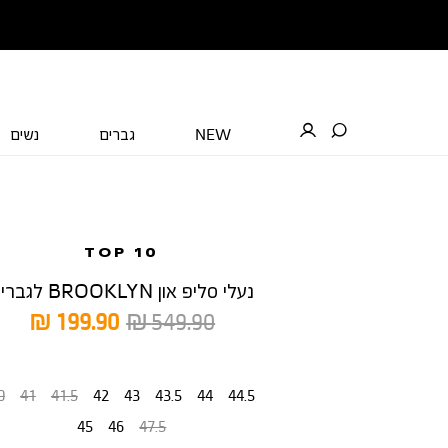
NEW
גברים
נשים
TOP 10
נעלי סליפ און BROOKLYN לגברים
מחיר
מחיר
199.90 ₪
549.90 ₪
רגיל
מוצר
מידה
0
41
41.5
42
43
43.5
44
44.5
45
46
47.5