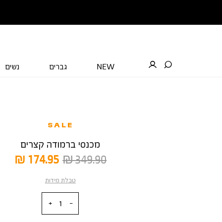
NEW
גברים
נשים
SALE
מכנסי ברמודה קצרים
מחיר
מחיר
174.95 ₪
349.90 ₪
רגיל
מוצר
טבלת מידות
כמות