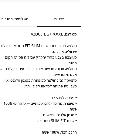
פרטים
משלוחים והחזרות
מס דגם:
A2DC3-EG7-XXXL
חולצה מכופתרת בגזרת FIT SLIM מחמיאה, בעלת
שרוולים ארוכים.
מעוצבת בצבע כחול ירקרק עם לוגו המותג רקום
בחזה.
החולצה ארוגה מפשתן איכותי, רך ונעים. בעלת מראה
אלגנטי ומרשים.
מתאימה גם כחולצה מכופתרת בסגנון אלגנטי או
כעליונית פתוחה למראה קליל יותר.
• נעימה למגע - בד רך
• מיוצרת מחומרי גלם איכותיים – ארוגה מ-100%
פשתן
• סגנון אלגנטי ומרשים
• גזרת SLIM FIT מחמיאה
הרכב הבד: 100% פשתן