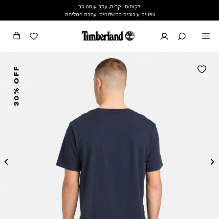
לקוחות יקרים, עקב עומס רב
צפויים עיכובים במשלוחים. עמכם הסליחה
30% OFF