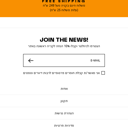
FREE SHIPPING
משלוח חינם בקניה מעל 249 ש"ח
(עלות משלוח 25 ש"ח)
JOIN THE NEWS!
הצטרפו לניוזלטר וקבלו 10% הנחה לקנייה ראשונה באתר
E-MAIL
שלח
אני מאשר/ת קבלת חומרים פרסומיים לרבות דיוורים וסמסים
אודות
תקנון
הצהרת נגישות
מדיניות פרטיות