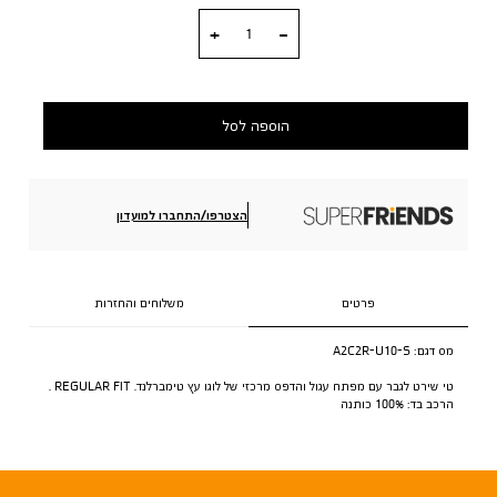
כמות
הוספה לסל
הצטרפו/התחברו למועדון
פרטים
משלוחים והחזרות
מס דגם:
A2C2R-U10-S
טי שירט לגבר עם מפתח עגול והדפס מרכזי של לוגו עץ טימברלנד. REGULAR FIT .
הרכב בד: 100% כותנה