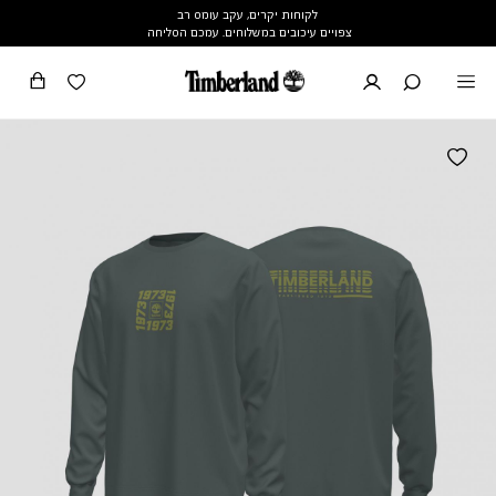
לקוחות יקרים, עקב עומס רב
צפויים עיכובים במשלוחים. עמכם הסליחה