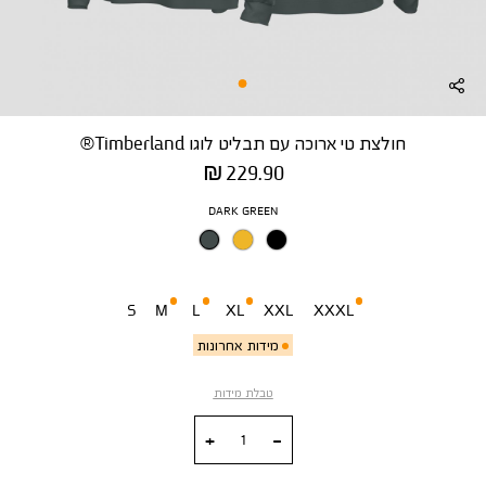
חולצת טי ארוכה עם תבליט לוגו Timberland®
מחיר
229.90 ₪
מוצר
צבע
DARK GREEN
מידה
S
M
L
XL
XXL
XXXL
מידות אחרונות
טבלת מידות
כמות