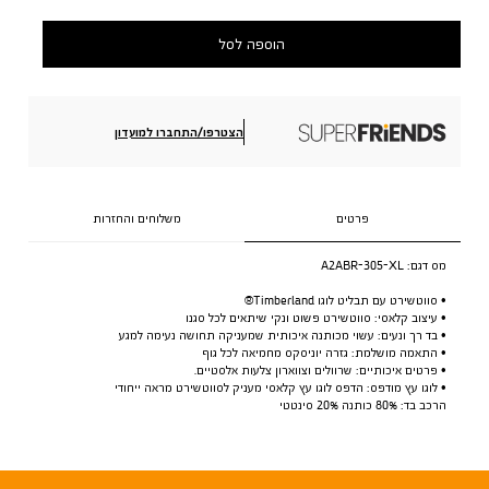
הוספה לסל
הצטרפו/התחברו למועדון
פרטים
משלוחים והחזרות
מס דגם:
A2ABR-305-XL
• סווטשירט עם תבליט לוגו Timberland®
• עיצוב קלאסי: סווטשירט פשוט ונקי שיתאים לכל סגנו
• בד רך ונעים: עשוי מכותנה איכותית שמעניקה תחושה נעימה למגע
• התאמה מושלמת: גזרה יוניסקס מחמיאה לכל גוף
• פרטים איכותיים: שרוולים וצווארון צלעות אלסטיים.
• לוגו עץ מודפס: הדפס לוגו עץ קלאסי מעניק לסווטשירט מראה ייחודי
הרכב בד: 80% כותנה 20% סינטטי