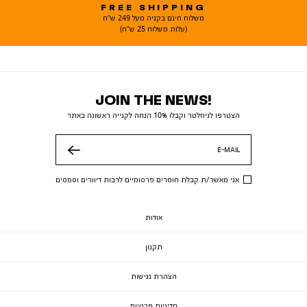
FREE SHIPPING
משלוח חינם בקניה מעל 249 ש"ח
(עלות משלוח 25 ש"ח)
JOIN THE NEWS!
הצטרפו לניוזלטר וקבלו 10% הנחה לקנייה ראשונה באתר
E-MAIL
שלח
אני מאשר/ת קבלת חומרים פרסומיים לרבות דיוורים וסמסים
אודות
תקנון
הצהרת נגישות
מדיניות פרטיות