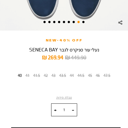
NEW-40% OFF
נעלי עור סניקרס לגבר SENECA BAY
מחיר
מחיר
269.94 ₪
449.90 ₪
רגיל
מוצר
מידה
40
41
41.5
42
43
43.5
44
44.5
45
46
47.5
טבלת מידות
כמות