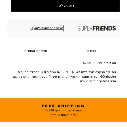
הוספה לסל
הצטרפו/התחברו למועדון
פרטים
משלוחים והחזרות
מס דגם:
A292C-T-999-7
נעלי עור סניקרס לגבר מדגם SENECA BAY עם שרוכים ולוגו. הרפידה הפנימית
OrthoLite® העשויה מחומר מוקצף הינה קלת משקל ומספקת אוורור, רכות והגנה
מפני לחות וריחות לא נעימים.
FREE SHIPPING
משלוח חינם בקניה מעל 249 ש"ח
(עלות משלוח 25 ש"ח)