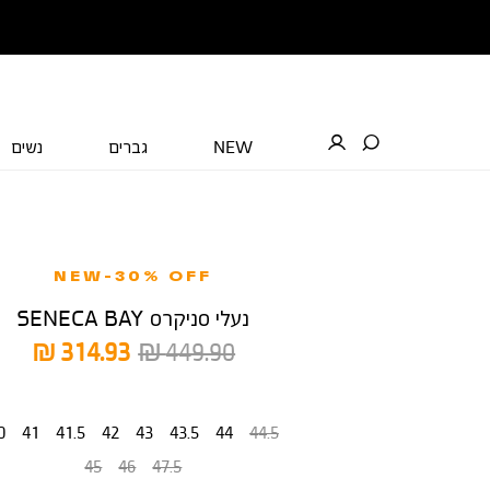
NEW
גברים
נשים
NEW-30% OFF
נעלי סניקרס SENECA BAY
מחיר
מחיר
314.93 ₪
449.90 ₪
רגיל
מוצר
מידה
0
41
41.5
42
43
43.5
44
44.5
45
46
47.5