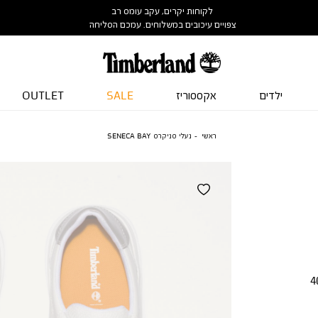
לקוחות יקרים, עקב עומס רב
צפויים עיכובים במשלוחים. עמכם הסליחה
ילדים
אקססוריז
SALE
OUTLET
ראשי
נעלי סניקרס SENECA BAY
4