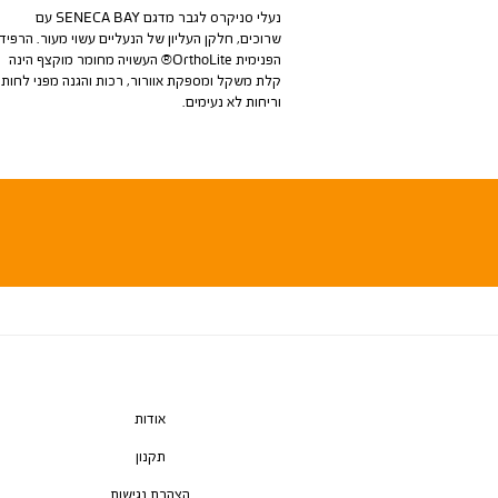
נעלי סניקרס לגבר מדגם SENECA BAY עם
שרוכים, חלקן העליון של הנעליים עשוי מעור. הרפיד
הפנימית OrthoLite® העשויה מחומר מוקצף הינה
קלת משקל ומספקת אוורור, רכות והגנה מפני לחות
וריחות לא נעימים.
אודות
תקנון
הצהרת נגישות