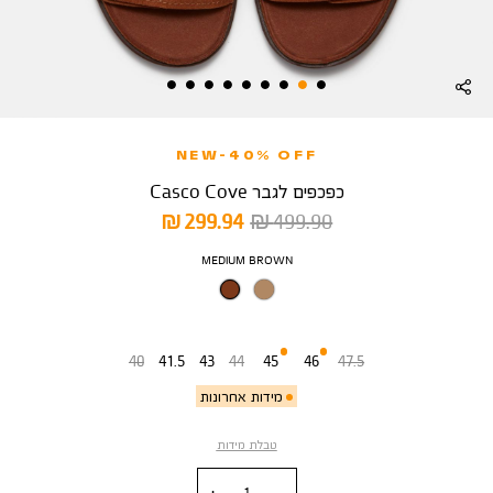
NEW-40% OFF
כפכפים לגבר Casco Cove
מחיר
מחיר
299.94 ₪
499.90 ₪
רגיל
מוצר
צבע
MEDIUM BROWN
מידה
40
41.5
43
44
45
46
47.5
מידות אחרונות
טבלת מידות
כמות