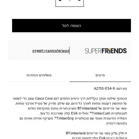
הוספה לסל
הצטרפו/התחברו למועדון
פרטים
משלוחים והחזרות
מס דגם:
A2755-ES4-9
הכפכף שילווה אותך בקלילות דרך הימים החמים. דגם Casco Cove עוצב כדי לשמור
על תחושת רעננות ונוחות לאורך כל היום, עם שילוב מדויק של סטייל אורבני ונוחות.
עשוי עור פרימיום של Timberland® ומציע חוויית נוחות מתקדמת הודות
לטכנולוגיית TimberCush™ וסוליית EVA קלה שמרככת כל צעד.
הסוליה החיצונית מגומי עם טכנולוגיית TimberGrip™ מעניקה אחיזה אמינה גם
בתנועה דינמית.
• חלק עליון עשוי עור פרימיום Timberland®
• סוליית ביניים EVA קלה לנוחות מרבית