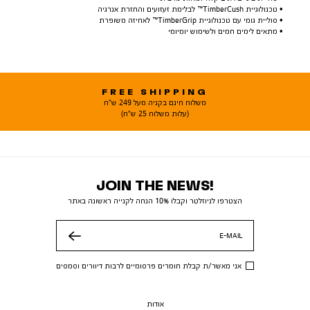
• טכנולוגיית TimberCush™ לבלימת זעזועים והחזרת אנרגיה
• סוליית גומי עם טכנולוגיית TimberGrip™ לאחיזה משופרת
• מתאים לימים חמים ולשימוש יומיומי
FREE SHIPPING
משלוח חינם בקניה מעל 249 ש"ח
(עלות משלוח 25 ש"ח)
JOIN THE NEWS!
הצטרפו לניוזלטר וקבלו 10% הנחה לקנייה ראשונה באתר
E-MAIL
שלח
אני מאשר/ת קבלת חומרים פרסומיים לרבות דיוורים וסמסים
אודות