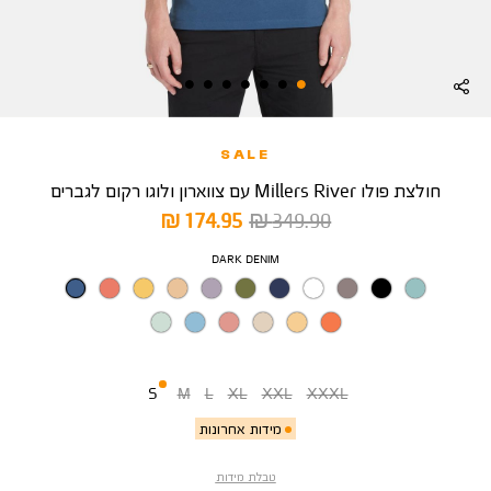
SALE
חולצת פולו Millers River עם צווארון ולוגו רקום לגברים
מחיר
מחיר
174.95 ₪
349.90 ₪
רגיל
מוצר
צבע
DARK DENIM
מידה
S
M
L
XL
XXL
XXXL
מידות אחרונות
טבלת מידות