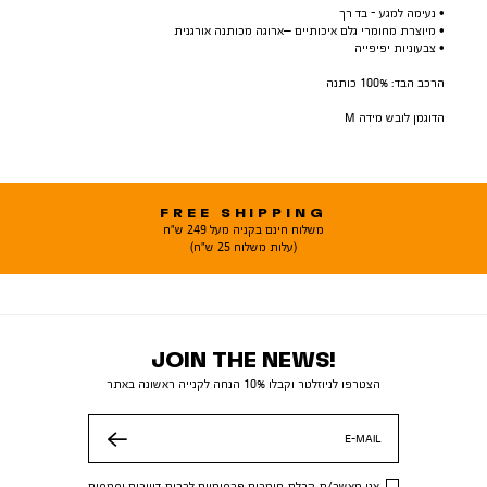
• נעימה למגע - בד רך
• מיוצרת מחומרי גלם איכותיים –ארוגה מכותנה אורגנית
• צבעוניות יפיפייה
הרכב הבד: 100% כותנה
הדוגמן לובש מידה M
FREE SHIPPING
משלוח חינם בקניה מעל 249 ש"ח
(עלות משלוח 25 ש"ח)
JOIN THE NEWS!
הצטרפו לניוזלטר וקבלו 10% הנחה לקנייה ראשונה באתר
E-MAIL
שלח
אני מאשר/ת קבלת חומרים פרסומיים לרבות דיוורים וסמסים