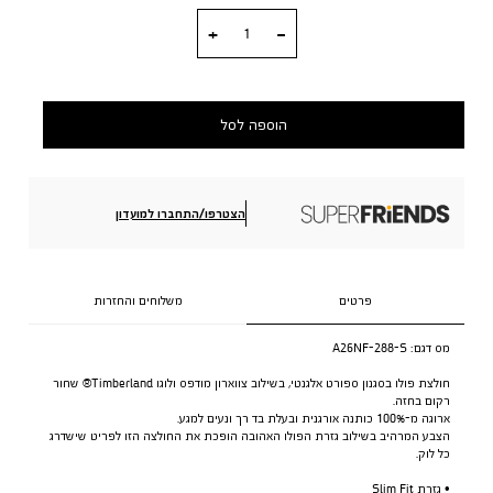
כמות
הוספה לסל
הצטרפו/התחברו למועדון
פרטים
משלוחים והחזרות
מס דגם:
A26NF-288-S
חולצת פולו בסגנון ספורט אלגנטי, בשילוב צווארון מודפס ולוגו Timberland® שחור
רקום בחזה.
ארוגה מ-100% כותנה אורגנית ובעלת בד רך ונעים למגע.
הצבע המרהיב בשילוב גזרת הפולו האהובה הופכת את החולצה הזו לפריט שישדרג
כל לוק.
• גזרת Slim Fit