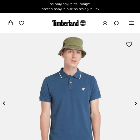
לקוחות יקרים, עקב עומס רב
צפויים עיכובים במשלוחים. עמכם הסליחה