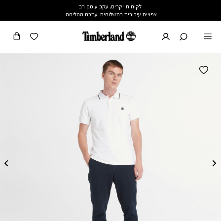
לקוחות יקרים, עקב עומס רב
צפויים עיכובים במשלוחים. עמכם הסליחה