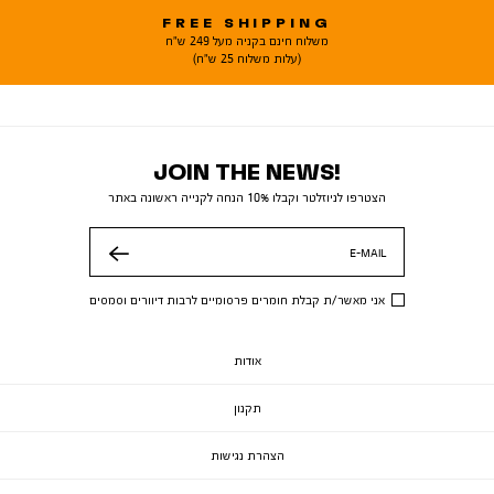
FREE SHIPPING
משלוח חינם בקניה מעל 249 ש"ח
(עלות משלוח 25 ש"ח)
JOIN THE NEWS!
הצטרפו לניוזלטר וקבלו 10% הנחה לקנייה ראשונה באתר
E-MAIL
שלח
אני מאשר/ת קבלת חומרים פרסומיים לרבות דיוורים וסמסים
אודות
תקנון
הצהרת נגישות