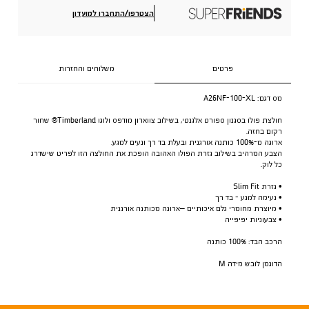
הצטרפו/התחברו למועדון
פרטים
משלוחים והחזרות
מס דגם:
A26NF-100-XL
חולצת פולו בסגנון ספורט אלגנטי, בשילוב צווארון מודפס ולוגו Timberland® שחור
רקום בחזה.
ארוגה מ-100% כותנה אורגנית ובעלת בד רך ונעים למגע.
הצבע המרהיב בשילוב גזרת הפולו האהובה הופכת את החולצה הזו לפריט שישדרג
כל לוק.
• גזרת Slim Fit
• נעימה למגע - בד רך
• מיוצרת מחומרי גלם איכותיים –ארוגה מכותנה אורגנית
• צבעוניות יפיפייה
הרכב הבד: 100% כותנה
הדוגמן לובש מידה M