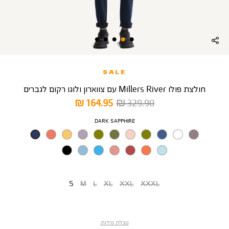
SALE
חולצת פולו Millers River עם צווארון ולוגו רקום לגברים
מחיר
מחיר
164.95 ₪
329.90 ₪
רגיל
מוצר
צבע
DARK SAPPHIRE
מידה
S
M
L
XL
XXL
XXXL
טבלת מידות