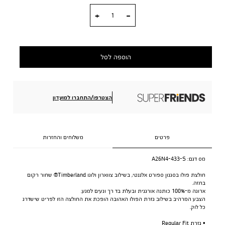
כמות
הוספה לסל
הצטרפו/התחברו למועדון
פרטים
משלוחים והחזרות
מס דגם:
A26N4-433-S
חולצת פולו בסגנון ספורט אלגנטי, בשילוב צווארון ולוגו Timberland® שחור רקום
בחזה.
ארוגה מ-100% כותנה אורגנית ובעלת בד רך ונעים למגע.
הצבע המרהיב בשילוב גזרת הפולו האהובה הופכת את החולצה הזו לפריט שישדרג
כל לוק.
• גזרת Regular Fit