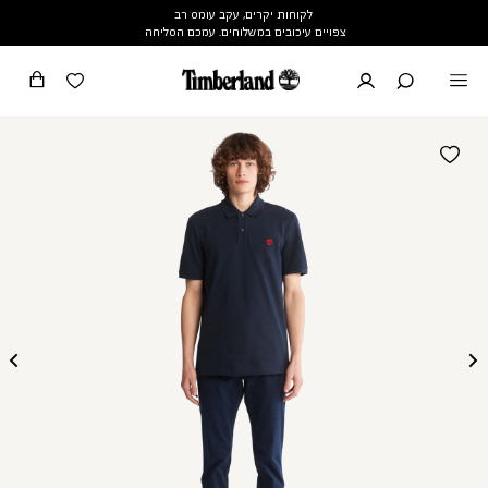
לקוחות יקרים, עקב עומס רב
צפויים עיכובים במשלוחים. עמכם הסליחה