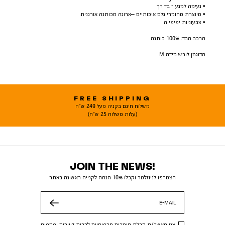
• נעימה למגע - בד רך
• מיוצרת מחומרי גלם איכותיים –ארוגה מכותנה אורגנית
• צבעוניות יפיפייה
הרכב הבד: 100% כותנה
הדוגמן לובש מידה M
FREE SHIPPING
משלוח חינם בקניה מעל 249 ש"ח
(עלות משלוח 25 ש"ח)
JOIN THE NEWS!
הצטרפו לניוזלטר וקבלו 10% הנחה לקנייה ראשונה באתר
E-MAIL
שלח
אני מאשר/ת קבלת חומרים פרסומיים לרבות דיוורים וסמסים