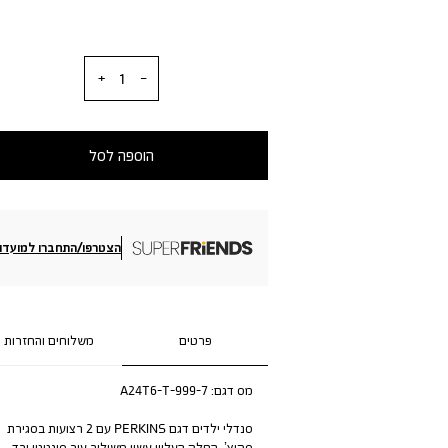
כמות
הוספה לסל
הצטרפו/התחברו למועדון
פרטים
משלוחים והחזרות
מס דגם:
A24T6-T-999-7
סנדלי ילדים דגם PERKINS עם 2 רצועות בסגירת
סקוץ’. החלק העליון עשוי משילוב עור סינטטי ובד.