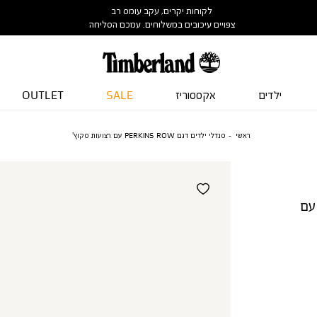
לקוחות יקרים, עקב עומס רב
צפויים עיכובים במשלוחים. עמכם הסליחה
ילדים
אקססוריז
SALE
OUTLET
ראשי
סנדלי ילדים דגם PERKINS ROW עם רצועות סקוץ’
י ילדים דגם PERKINS ROW עם