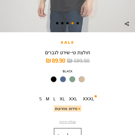
SALE
חולצת טי-שירט לגברים
מחיר
מחיר
89.90 ₪
189.90 ₪
רגיל
מוצר
צבע
BLACK
מידה
S
M
L
XL
XXL
XXXL
מידות אחרונות
טבלת מידות
כמות