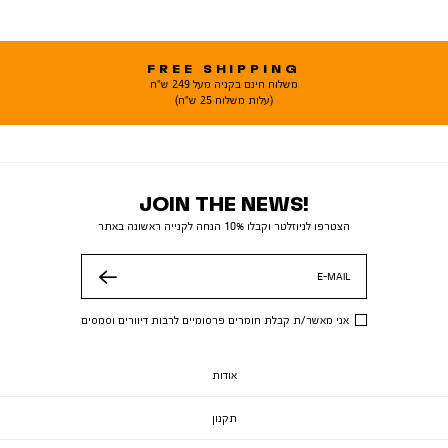
FREE SHIPPING
משלוח חינם בקניה מעל 249 ש"ח
(עלות משלוח 25 ש"ח)
JOIN THE NEWS!
הצטרפו לניוזלטר וקבלו 10% הנחה לקנייה ראשונה באתר
E-MAIL
שלח
אני מאשר/ת קבלת חומרים פרסומיים לרבות דיוורים וסמסים
אודות
תקנון