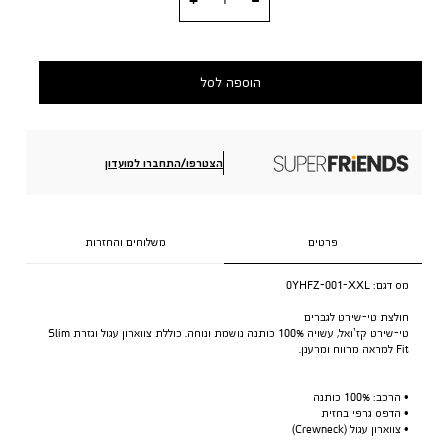
הוספה לסל
הצטרפו/התחברו למועדון
פרטים
משלוחים והחזרות
מס דגם:
0YHFZ-001-XXL
חולצת טי-שירט לגברים
טי-שירט קז’ואל, עשויה 100% כותנה נושמת ונוחה. כוללת צווארון עגול וגזרת Slim
Fit למראה מרווח ומרענן.
• הרכב: 100% כותנה
• הדפס גרפי בחזית
• צווארון עגול (Crewneck)