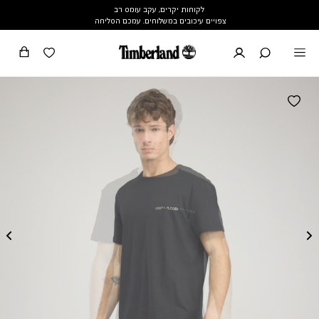
לקוחות יקרים, עקב עומס רב
צפויים עיכובים במשלוחים. עמכם הסליחה